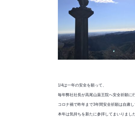
1/4は一年の安全を願って、
毎年弊社社長が
高尾山薬王院へ安全祈願に
コロナ禍で昨年まで3年間
安全祈願は自粛し
本年は気持ちを新たに参拝してまいりまし
________